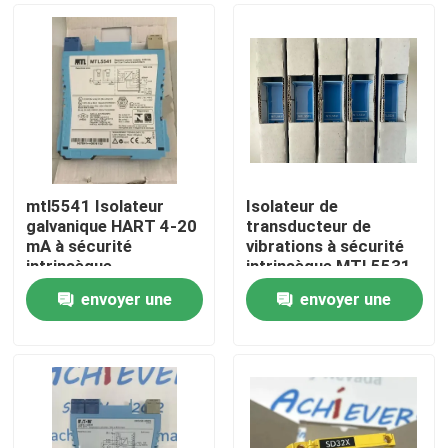
mtl5541 Isolateur
Isolateur de
galvanique HART 4-20
transducteur de
mA à sécurité
vibrations à sécurité
intrinsèque
intrinsèque MTL5531
envoyer une
envoyer une
À la maison
demande
demande
Produits
À propos de nous