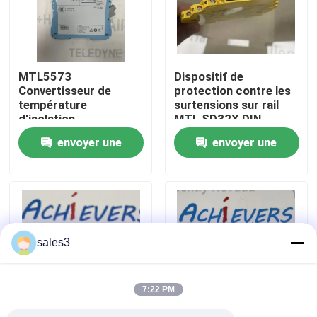
Visite de l'usine
MTL5573
Dispositif de
Nous contacter
Convertisseur de
protection contre les
température
surtensions sur rail
d'isolation
MTL SD32X DIN
Nouvelles
intrinsèquement sûr
envoyer une
envoyer une
demande
demande
Demandez un devis
News
sales3
Produits PLC ALLEN BRADLEY
7:22 PM
PÉPERLE FUCHS Barrière isolée