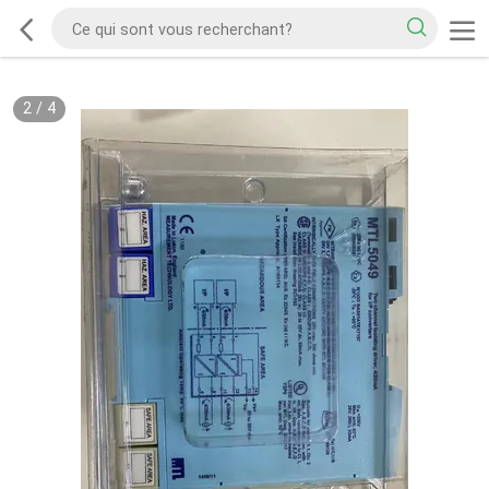
2
/
4