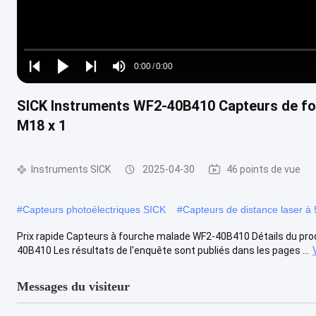
Loaded
:
0%
0:00
/
0:00
Play
Play
Play
Mute
Current
Duration
next
next
SICK Instruments WF2-40B410 Capteurs de fourc
Time
M18 x 1
Instruments SICK
2025-04-30
46 points de vue
#
Capteurs photoélectriques SICK
#
Capteurs de distance laser à
Prix rapide Capteurs à fourche malade WF2-40B410 Détails du produ
40B410 Les résultats de l'enquête sont publiés dans les pages ...
Messages du visiteur