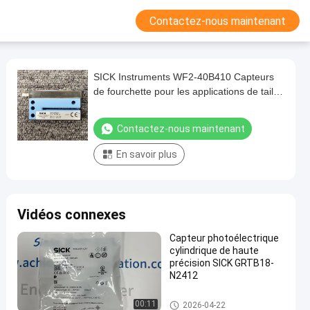
Contactez-nous maintenant
SICK Instruments WF2-40B410 Capteurs
de fourchette pour les applications de taille
de fil M18 x 1
Contactez-nous maintenant
En savoir plus
Vidéos connexes
Capteur photoélectrique
cylindrique de haute
précision SICK GRTB18-
N2412
Instruments SICK
00:11
2026-04-22