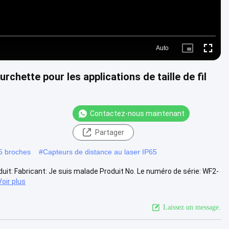
Auto
Picture-
Fullscre
in-
Picture
hette pour les applications de taille de fil
Contactez-nous maintenant
Partager
 5 broches
#
Capteurs de distance au laser IP65
it: Fabricant: Je suis malade Produit No. Le numéro de série: WF2-
Voir plus
Laissez un message.