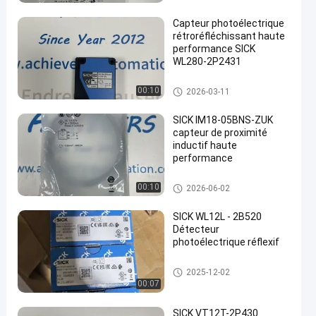
Capteur photoélectrique
rétroréfléchissant haute
performance SICK
WL280-2P2431
en
Instruments SICK
00:10
2026-03-11
SICK IM18-05BNS-ZUK
capteur de proximité
inductif haute
performance
Instruments SICK
00:10
2026-06-02
SICK WL12L - 2B520
Détecteur
photoélectrique réflexif
Instruments SICK
2025-12-02
00:07
SICK VT12T-2P430