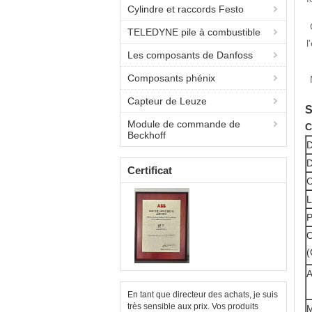
Cylindre et raccords Festo
TELEDYNE pile à combustible
l
Les composants de Danfoss
Composants phénix
Capteur de Leuze
S
Module de commande de
C
Beckhoff
D
D
Certificat
C
L
P
O
A
En tant que directeur des achats, je suis
très sensible aux prix. Vos produits
M