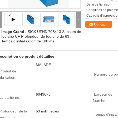
Délai de livraison:
Conditions de paieme
Capacité d'approvisi
Contact
Image Grand :
SICK UFN3-70B413 Sensors de
fourche UF Profondeur de fourche de 69 mm
Temps d'initialisation de 100 ms
escription de produit détaillée
MALADE
Produit de
Numéro du pro
abrication:
6049678
Largeur de
La partie no.:
fourchette:
Profondeur de la
69 millimètres
Temps d'initial
ourchette: