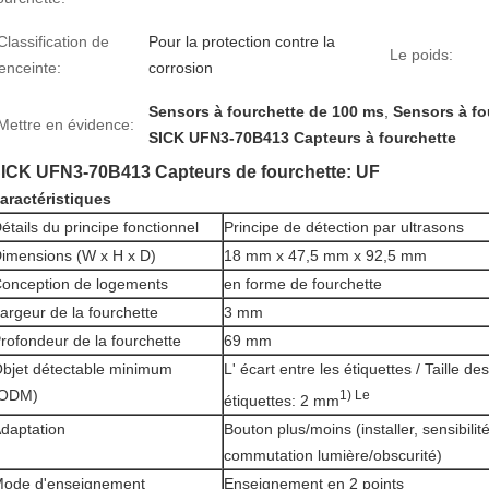
Classification de
Pour la protection contre la
Le poids:
'enceinte:
corrosion
Sensors à fourchette de 100 ms
,
Sensors à fo
Mettre en évidence:
SICK UFN3-70B413 Capteurs à fourchette
ICK UFN3-70B413 Capteurs de fourchette: UF
aractéristiques
étails du principe fonctionnel
Principe de détection par ultrasons
imensions (W x H x D)
18 mm x 47,5 mm x 92,5 mm
onception de logements
en forme de fourchette
argeur de la fourchette
3 mm
rofondeur de la fourchette
69 mm
bjet détectable minimum
L' écart entre les étiquettes / Taille des
(ODM)
1) Le
étiquettes: 2 mm
daptation
Bouton plus/moins (installer, sensibilité
commutation lumière/obscurité)
ode d'enseignement
Enseignement en 2 points