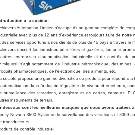
ntroduction à la société:
chievers Automation Limited s'occupe d'une gamme complète de compo
ndustrielle avec plus de 12 ans d'expérience,et toujours faire de notre 
t des services opportuns à nos clients de plus de 45 pays à travers le
chievers dessert les industries pétrolières et gazières, les entrepren
'autres entreprises d'automatisation industrielle et de contrôle de
himiquesIl s'agit notamment de l'industrie pétrochimique, des mines, 
roduits pharmaceutiques, de l'électronique, des aliments, etc.
a société propose une gamme diversifiée de produits pour répondre à t
'automatisation dans l'industrie.régulateur de niveau et émetteurs, so
e surveillance des vibrations, enregistreurs de cartes, capteurs, 
utres instruments de terrain.
i-dessous sont les meilleures marques que nous avons traitées a
ently Nevada 3500 Système de surveillance des vibrations et 3300 so
e transducteurs
roduits de contrôle industriel