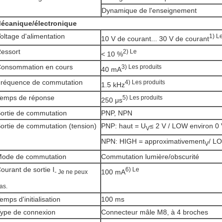
Dynamique de l'enseignement
écanique/électronique
oltage d'alimentation
1) L
10 V de courant... 30 V de courant
essort
2) Le
< 10 %
onsommation en cours
3) Les produits
40 mA
réquence de commutation
4) Les produits
1.5 kHz
emps de réponse
5) Les produits
250 μs
ortie de commutation
PNP, NPN
ortie de commutation (tension)
PNP: haut = U
≤ 2 V / LOW environ 0
V
NPN: HIGH = approximativement
/ L
V
ode de commutation
Commutation lumière/obscurité
ourant de sortie I
6) Le
100 mA
- Je ne peux
as.
emps d'initialisation
100 ms
ype de connexion
Connecteur mâle M8, à 4 broches