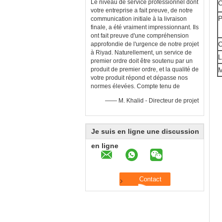
Le niveau de service professionnel dont
C
votre entreprise a fait preuve, de notre
P
communication initiale à la livraison
finale, a été vraiment impressionnant. Ils
ont fait preuve d'une compréhension
C
approfondie de l'urgence de notre projet
à Riyad. Naturellement, un service de
L
premier ordre doit être soutenu par un
produit de premier ordre, et la qualité de
M
votre produit répond et dépasse nos
normes élevées. Compte tenu de
—— M. Khalid - Directeur de projet
Je suis en ligne une discussion
en ligne