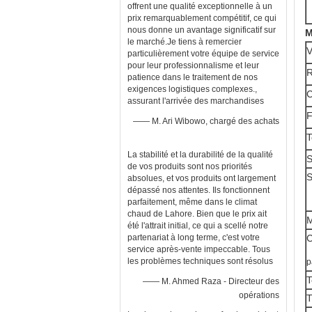
offrent une qualité exceptionnelle à un
prix remarquablement compétitif, ce qui
nous donne un avantage significatif sur
M
le marché.Je tiens à remercier
V
particulièrement votre équipe de service
pour leur professionnalisme et leur
R
patience dans le traitement de nos
exigences logistiques complexes.,
C
assurant l'arrivée des marchandises
F
—— M. Ari Wibowo, chargé des achats
T
La stabilité et la durabilité de la qualité
S
de vos produits sont nos priorités
S
absolues, et vos produits ont largement
dépassé nos attentes. Ils fonctionnent
parfaitement, même dans le climat
chaud de Lahore. Bien que le prix ait
M
été l'attrait initial, ce qui a scellé notre
partenariat à long terme, c'est votre
C
service après-vente impeccable. Tous
les problèmes techniques sont résolus
p
T
—— M. Ahmed Raza - Directeur des
opérations
T