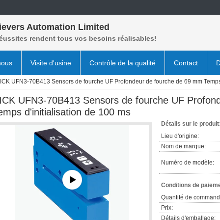
ievers Automation Limited
éussites rendent tous vos besoins réalisables!
nous
Visite d'usine
Contrôle de la qualité
Contact
D
ICK UFN3-70B413 Sensors de fourche UF Profondeur de fourche de 69 mm Temps d'
ICK UFN3-70B413 Sensors de fourche UF Profond
emps d'initialisation de 100 ms
Détails sur le produit
Lieu d'origine:
Nom de marque:
Numéro de modèle:
Conditions de paieme
Quantité de command
Prix:
Détails d'emballage: