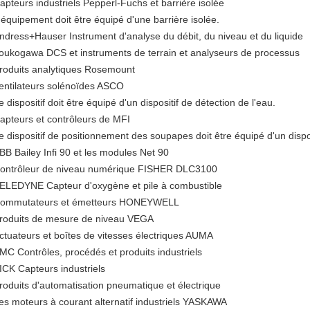
apteurs industriels Pepperl-Fuchs et barrière isolée
'équipement doit être équipé d'une barrière isolée.
ndress+Hauser Instrument d'analyse du débit, du niveau et du liquide
oukogawa DCS et instruments de terrain et analyseurs de processus
roduits analytiques Rosemount
entilateurs solénoïdes ASCO
e dispositif doit être équipé d'un dispositif de détection de l'eau.
apteurs et contrôleurs de MFI
e dispositif de positionnement des soupapes doit être équipé d'un disp
BB Bailey Infi 90 et les modules Net 90
ontrôleur de niveau numérique FISHER DLC3100
ELEDYNE Capteur d'oxygène et pile à combustible
ommutateurs et émetteurs HONEYWELL
roduits de mesure de niveau VEGA
ctuateurs et boîtes de vitesses électriques AUMA
MC Contrôles, procédés et produits industriels
ICK Capteurs industriels
roduits d'automatisation pneumatique et électrique
es moteurs à courant alternatif industriels YASKAWA