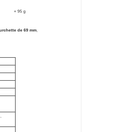
+ 95 g
urchette de 69 mm
,
,