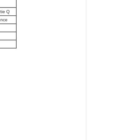
rtie Q
ence