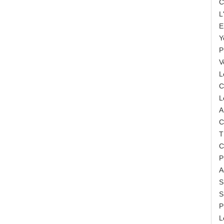
C
L
E
Y
P
V
L
C
L
A
C
T
C
P
A
S
S
P
L