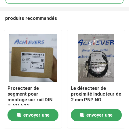
produits recommandés
Protecteur de
Le détecteur de
À la maison
segment pour
proximité inducteur de
montage sur rail DIN
2 mm PNP NO
R-SP-E12
Produits
envoyer une
envoyer une
demande
demande
À propos de nous