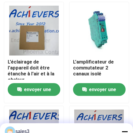
Visite de l'usine
Nous contacter
Nouvelles
L'éclairage de
L'amplificateur de
l'appareil doit être
commutateur 2
Demandez un devis
étanche à l'air et à la
canaux isolé
chaleur.
envoyer une
envoyer une
News
demande
demande
Produits PLC ALLEN BRADLEY
PÉPERLE FUCHS Barrière isolée
sales3