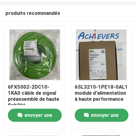
produits recommandés
6FX5002-2DC10-
6SL3210-1PE18-0AL1
1KA0 câble de signal
module d'alimentation
À la maison
préassemblé de haute
à haute performance
fiabilité
envoyer une
envoyer une
Produits
demande
demande
À propos de nous