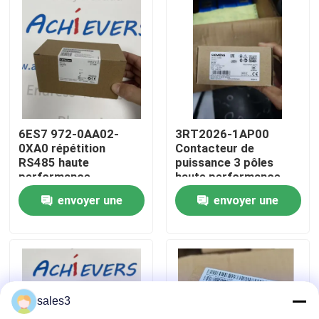
Visite de l'usine
Nous contacter
Nouvelles
6ES7 972-0AA02-
3RT2026-1AP00
0XA0 répétition
Contacteur de
RS485 haute
puissance 3 pôles
Demandez un devis
performance
haute performance
envoyer une
envoyer une
News
demande
demande
Produits PLC ALLEN BRADLEY
sales3
PÉPERLE FUCHS Barrière isolée