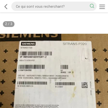
2
/
3