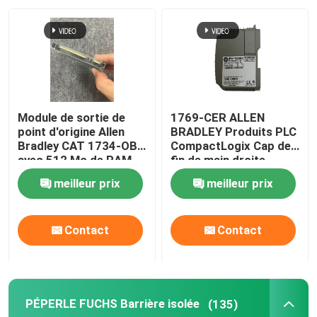
Visite de l'usine
Nous contacter
Module de sortie de
1769-CER ALLEN
Nouvelles
point d'origine Allen
BRADLEY Produits PLC
Bradley CAT 1734-OB4
CompactLogix Cap de
avec 512 Mo de RAM
fin de main droite
Demandez un devis
meilleur prix
meilleur prix
News
Contact
Contact
Produits PLC ALLEN BRADLEY
PÉPERLE FUCHS Barrière isolée
(135)
PÉPERLE FUCHS Barrière isolée