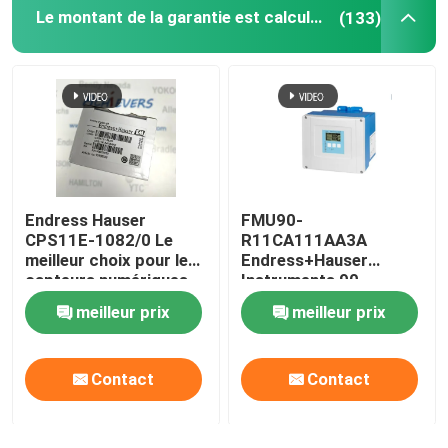
Le montant de la garantie est calculé à partir du montant de la garantie.
(133)
Capteur MFI
Capteurs de clef
Cylindre et raccords Festo
Endress Hauser
FMU90-
TELEDYNE pile à combustible
CPS11E-1082/0 Le
R11CA111AA3A
meilleur choix pour les
Endress+Hauser
capteurs numériques
Instruments 90-
Les composants de Danfoss
de pH dans les milieux
253VAC Zone non
meilleur prix
meilleur prix
industriels
dangereuse
Composants phénix
Contact
Contact
Capteur de Leuze