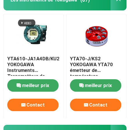
Positionneur de soupape ABB
Émetteur HONEYWELL
Le compteur de niveau VEGA
YTA610-JA1A4DB/KU2
YTA70-J/KS2
YOKOGAWA
YOKOGAWA YTA70
Équipement de communication EMERSON TREX
Instruments
émetteur de
Transmetteur de
température
température Protocole
meilleur prix
meilleur prix
Émetteur SIEMENS
HART7
Contact
Contact
Instruments SICK
Instruments du SMC