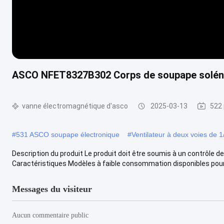
ASCO NFET8327B302 Corps de soupape solénoï
vanne électromagnétique d'asco
2025-03-13
522 
#
531 ASCO soupape électronique
#
Ventilateur à deux voies de 1
Description du produit Le produit doit être soumis à un contrôle de 
Caractéristiques Modèles à faible consommation disponibles pour l
Messages du visiteur
Aucun commentaire public