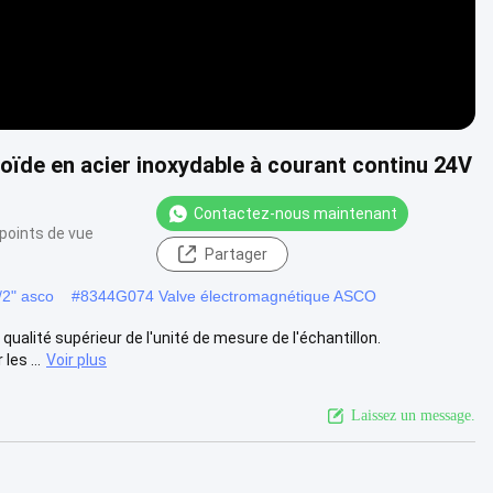
de en acier inoxydable à courant continu 24V
Contactez-nous maintenant
points de vue
Partager
/2" asco
#
8344G074 Valve électromagnétique ASCO
qualité supérieur de l'unité de mesure de l'échantillon.
es ...
Voir plus
Laissez un message.