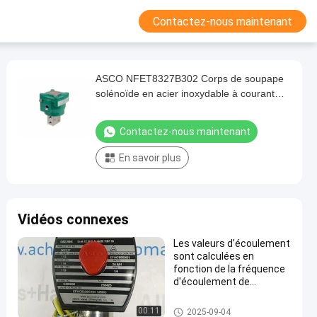
Contactez-nous maintenant
ASCO NFET8327B302 Corps de soupape
solénoïde en acier inoxydable à courant
continu 24V
Contactez-nous maintenant
En savoir plus
Vidéos connexes
Les valeurs d'écoulement
sont calculées en
fonction de la fréquence
d'écoulement de
l'appareil.
vanne électromagnétique d'as
00:11
2025-09-04