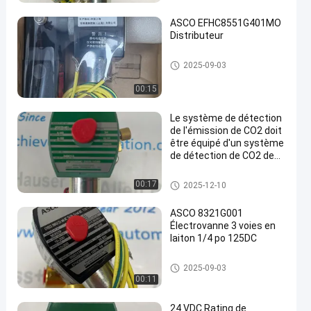
co
ASCO EFHC8551G401MO
Distributeur
vanne électromagnétique d'as
2025-09-03
co
00:15
Le système de détection
de l'émission de CO2 doit
être équipé d'un système
de détection de CO2 de
type ASCO 8210G095MO
vanne électromagnétique d'as
00:17
2025-12-10
co
ASCO 8321G001
Électrovanne 3 voies en
laiton 1/4 po 125DC
vanne électromagnétique d'as
2025-09-03
co
00:11
24 VDC Rating de