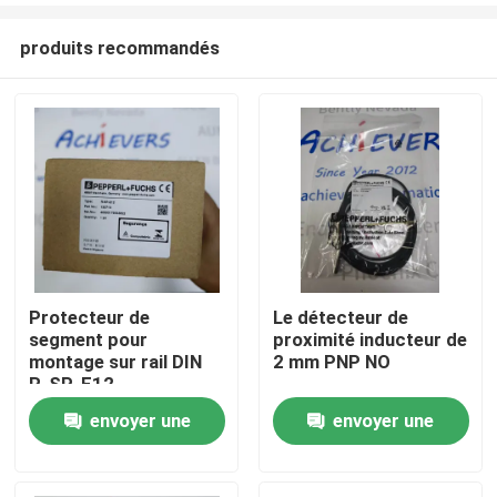
produits recommandés
Protecteur de
Le détecteur de
segment pour
proximité inducteur de
À la maison
montage sur rail DIN
2 mm PNP NO
R-SP-E12
envoyer une
envoyer une
Produits
demande
demande
À propos de nous