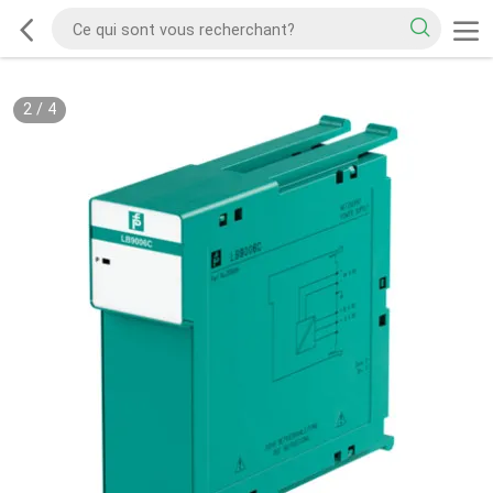
2
/
4