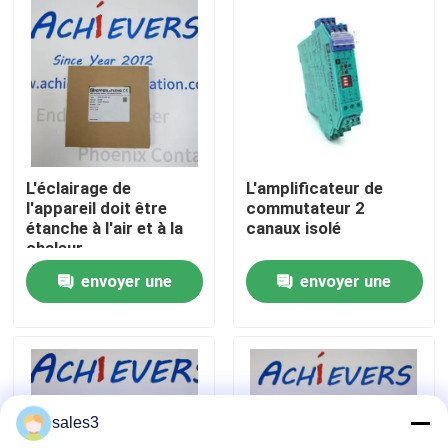
Visite de l'usine
Nous contacter
Nouvelles
L'éclairage de
L'amplificateur de
l'appareil doit être
commutateur 2
étanche à l'air et à la
canaux isolé
Demandez un devis
chaleur.
envoyer une
envoyer une
News
demande
demande
Produits PLC ALLEN BRADLEY
sales3
PÉPERLE FUCHS Barrière isolée